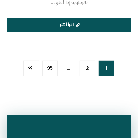
بالرطوبة إذا أُغلق ...
اقرأ أكثر
95
…
2
1