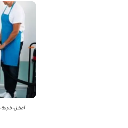
أفضل-شركة-تن