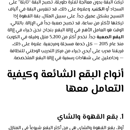
تركت البقة بدون معالجة لفترة طويلة، تصبح البقة “ثابتة” على
السجاد أو
الكنب
. وعلاوة على ذلك، قد تنغرس البقة في ألياف
النسيج بشكل عميق جداً. على سبيل المثال، بقة القهوة إذا
تركتها لأكثر من ساعة، قد تصبح صعبة جداً في الإزالة. بالتالي،
الوقت هو العامل الأهم في إزالة البقع بنجاح. نحن خبراء في إزالة
البقع الصعبة
جداً. نخدم أكثر من 5,200 منزل وفيله في الكويت
منذ عام 2015 — كل خدمة مسجلة ومرجعية. علاوة على ذلك،
فريقنا مدرب على أيدي خبراء من مركز التدريب الوطني للنظافة
— وحاصلين على شهادات رسمية في إزالة البقع المتخصصة.
أنواع البقع الشائعة وكيفية
التعامل معها
1. بقع القهوة والشاي
أولاً، بقع القهوة والشاي هي من أكثر البقع شيوعاً في المنازل.