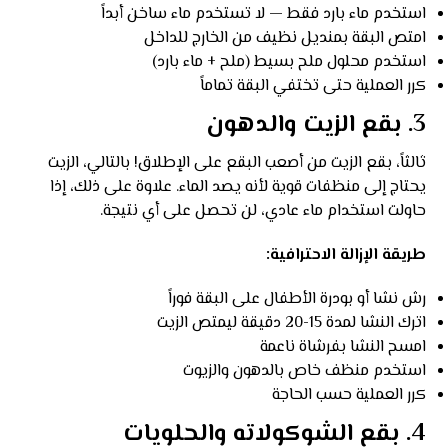
استخدم ماء بارد فقط — لا تستخدم ماء ساخن أبداً
امتص البقة بمنديل نظيف من الخارج للداخل
استخدم محلول ملح بسيط (ملح + ماء بارد)
كرر العملية حتى تختفي البقة تماماً
3. بقع الزيت والدهون
ثالثاً، بقع الزيت من أصعب البقع على الإطلاق! بالتالي، الزيت
يحتاج إلى منظفات قوية لأنه يصد الماء. علاوة على ذلك، إذا
حاولت استخدام ماء عادي، لن تحصل على أي نتيجة.
طريقة الإزالة الاحترافية:
رش نشا أو بودرة الأطفال على البقة فوراً
اترك النشا لمدة 15-20 دقيقة ليمتص الزيت
امسح النشا بفرشاة ناعمة
استخدم منظف خاص بالدهون والزيوت
كرر العملية حسب الحاجة
4. بقع الشوكولاته والحلويات