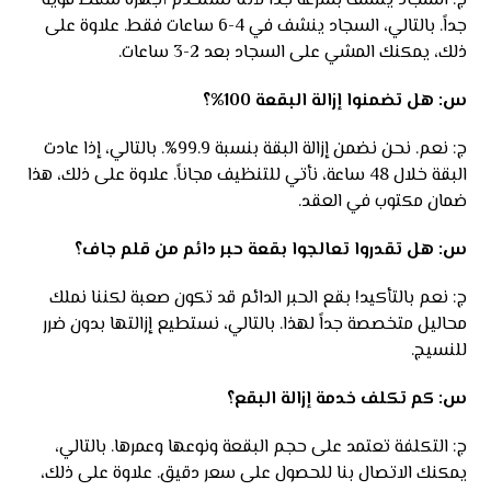
ج: السجاد ينشف بسرعة جداً لأننا نستخدم أجهزة شفط قوية
جداً. بالتالي، السجاد ينشف في 4-6 ساعات فقط. علاوة على
ذلك، يمكنك المشي على السجاد بعد 2-3 ساعات.
س: هل تضمنوا إزالة البقعة 100%؟
ج: نعم. نحن نضمن إزالة البقة بنسبة 99.9%. بالتالي، إذا عادت
البقة خلال 48 ساعة، نأتي للتنظيف مجاناً. علاوة على ذلك، هذا
ضمان مكتوب في العقد.
س: هل تقدروا تعالجوا بقعة حبر دائم من قلم جاف؟
ج: نعم بالتأكيد! بقع الحبر الدائم قد تكون صعبة لكننا نملك
محاليل متخصصة جداً لهذا. بالتالي، نستطيع إزالتها بدون ضرر
للنسيج.
س: كم تكلف خدمة إزالة البقع؟
ج: التكلفة تعتمد على حجم البقعة ونوعها وعمرها. بالتالي،
يمكنك الاتصال بنا للحصول على سعر دقيق. علاوة على ذلك،