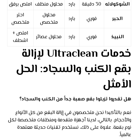
الشوكولاته
30 دقيقة
بارد
محلول منظف
امتص برفق
محلول
احتر
الحبر
فوري
بارد
متخصص
متخصص
امتص +
النبيذ
فوري
بارد
محلول عصائر
اشطف
خدمات Ultraclean لإزالة
بقع الكنب والسجاد: الحل
الأمثل
هل تقدروا تزيلوا بقع صعبة جداً من الكنب والسجاد؟
نعم بالتأكيد! نحن متخصصون في إزالة البقع من كل الأنواع
والأحجام. بالتالي، لدينا أجهزة متقدمة ومنظفات متخصصة لكل
نوع بقعة. علاوة على ذلك، نستخدم تقنيات حديثة معتمدة
عالمياً.