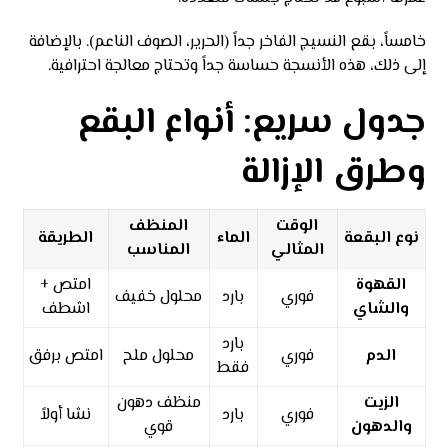
خامساً، بقع النسيج الفاخر جداً (الحرير، الصوف الناعم). بالإضافة
إلى ذلك، هذه الأنسجة حساسة جداً وتحتاج معالجة احترافية.
جدول سريع: أنواع البقع
وطرق الإزالة
الوقت
المنظف
نوع البقعة
الماء
الطريقة
المثالي
المناسب
القهوة
امتص +
فوري
بارد
محلول خفيف
والشاي
اشطف
بارد
الدم
فوري
محلول ملح
امتص برفق
فقط
الزيت
منظف دهون
فوري
بارد
نشا أولاً
والدهون
قوي