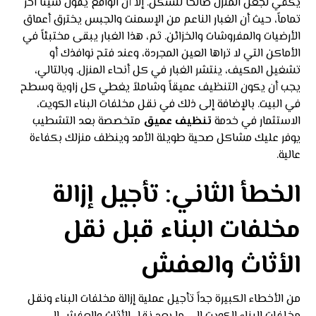
يكفي لجعل المنزل صالحاً للسكن. إلا أن الواقع يقول شيئاً آخر
تماماً، حيث أن الغبار الناعم من الإسمنت والجبس يخترق أعماق
الأرضيات والمفروشات والخزائن. ثم، هذا الغبار يبقى مختبئاً في
الأماكن التي لا تراها العين المجردة، وعند فتح نوافذك أو
تشغيل المكيف، ينتشر الغبار في كل أنحاء المنزل. وبالتالي،
يجب أن يكون التنظيف عميقاً وشاملاً يغطي كل زاوية وسطح
في البيت. بالإضافة إلى ذلك في نقل مخلفات البناء الكويت،
الاستثمار في خدمة
تنظيف عميق
متخصصة بعد التشطيب
يوفر عليك مشاكل صحية طويلة الأمد وينظف منزلك بكفاءة
عالية.
الخطأ الثاني: تأجيل إزالة
مخلفات البناء قبل نقل
الأثاث والعفش
من الأخطاء الكبيرة جداً تأجيل عملية إزالة مخلفات البناء ونقل