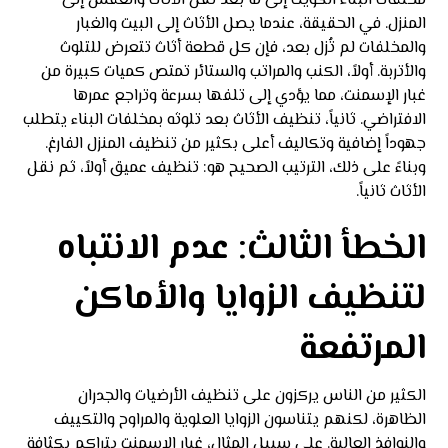
مخلفات البناء الكويت إلى ما بعد نقل الأثاث والعفش إلى
المنزل. في الحقيقة، عندما يصل الأثاث إلى البيت والغبار
والمخلفات لم تُزل بعد، فإن كل قطعة أثاث تتعرض للتلوث
والأتربة. أولاً، الكنب والمراتب والستائر تمتص كميات كبيرة من
غبار الإسمنت، مما يؤدي إلى تلفها بسرعة وتراجع عمرها
الافتراضي. ثانياً، تنظيف الأثاث بعد تلوثه بمخلفات البناء يتطلب
جهوداً إضافية وتكاليف أعلى بكثير من تنظيف المنزل الفارغ.
وبناءً على ذلك، الترتيب الصحيح هو: تنظيف عميق أولاً، ثم نقل
الأثاث ثانياً.
الخطأ الثالث: عدم الانتباه
لتنظيف الزوايا والأماكن
المرتفعة
الكثير من الناس يركزون على تنظيف الأرضيات والجدران
الظاهرة، لكنهم يتناسون الزوايا العلوية والمراوح والتكييف
والنوافذ العالية. على سبيل المثال، غبار الإسمنت يتراكم بكثافة