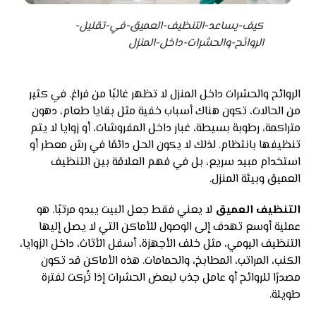
كيف-يساعد-التنظيف-العميق-في-تقليل-
الروائح-والحشرات-داخل-المنزل
الروائح والحشرات داخل المنزل لا تظهر غالبًا من فراغ. في كثير
من الحالات، تكون هناك أسباب خفية مثل بقايا طعام، دهون
متراكمة، رطوبة بسيطة، غبار داخل المفروشات، أو زوايا لا يتم
تنظيفها بانتظام. لذلك لا يكون الحل دائمًا في رش معطر أو
استخدام مبيد سريع، بل في فهم العلاقة بين التنظيف
العميق وبيئة المنزل.
التنظيف العميق
لا يعني فقط جعل البيت يبدو مرتبًا. هو
عملية أوسع تهدف إلى الوصول للأماكن التي لا يصل إليها
التنظيف اليومي، مثل خلف الأجهزة، أسفل الأثاث، داخل الزوايا،
الكنب، المراتب، المطابخ، والحمامات. هذه الأماكن قد تكون
مصدرًا للروائح أو عامل جذب لبعض الحشرات إذا تُركت لفترة
طويلة.