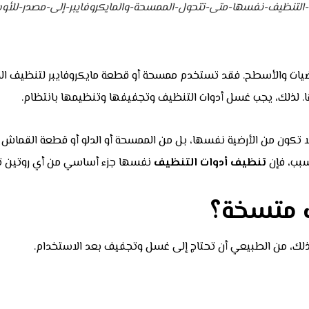
التنظيف-نفسها-متى-تتحول-الممسحة-والمايكروفايبر-إلى-مصدر-للأو
ات والأسطح. فقد تستخدم ممسحة أو قطعة مايكروفايبر لتنظيف المطبخ
تها. لذلك، يجب غسل أدوات التنظيف وتجفيفها وتنظيمها بانتظام.
 تكون من الأرضية نفسها، بل من الممسحة أو الدلو أو قطعة القماش ا
سبب، فإن
تنظيف أدوات التنظيف
نفسها جزء أساسي من أي روتين ت
ف متسخة؟
 لذلك، من الطبيعي أن تحتاج إلى غسل وتجفيف بعد الاستخدام.