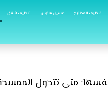
تنظيف المطابخ
غسيل ماترس
تنظيف شقق
سها: متى تتحول الممسحة و