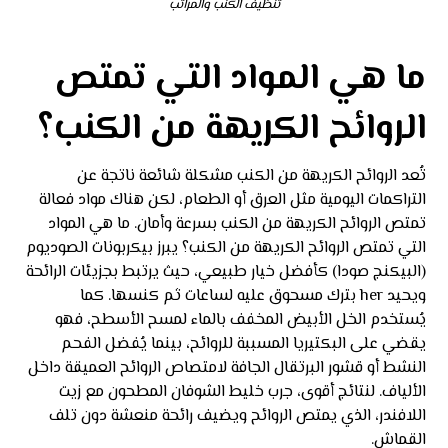
تنظيف الكنب والمراتب
ما هي المواد التي تمتص
الروائح الكريهة من الكنب؟
تُعد الروائح الكريهة من الكنب مشكلة شائعة ناتجة عن
التراكمات اليومية مثل العرق أو الطعام، لكن هناك مواد فعالة
تمتص الروائح الكريهة من الكنب بسرعة وأمان. ما هي المواد
التي تمتص الروائح الكريهة من الكنب؟ يبرز بيكربونات الصوديوم
(البيكنج صودا) كأفضل خيار طبيعي، حيث يرتبط بجزيئات الرائحة
ويحيد her بترك مسحوق عليه لساعات ثم كنسها. كما
يُستخدم الخل الأبيض المخفف بالماء لمسح الأسطح، فهو
يقضي على البكتيريا المسببة للروائح، بينما يُفضل الفحم
النشط أو قشور البرتقال الجافة لامتصاص الروائح العميقة داخل
الألياف. لنتائج أقوى، جرب خليط الشوفان المطحون مع زيت
اللافندر، الذي يمتص الروائح ويضيف رائحة منعشة دون تلف
القماش.