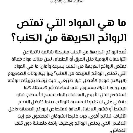
تنظيف الكنب والمراتب
ما هي المواد التي تمتص
الروائح الكريهة من الكنب؟
تُعد الروائح الكريهة من الكنب مشكلة شائعة ناتجة عن
التراكمات اليومية مثل العرق أو الطعام، لكن هناك مواد فعالة
تمتص الروائح الكريهة من الكنب بسرعة وأمان. ما هي المواد
التي تمتص الروائح الكريهة من الكنب؟ يبرز بيكربونات الصوديوم
(البيكنج صودا) كأفضل خيار طبيعي، حيث يرتبط بجزيئات الرائحة
ويحيد her بترك مسحوق عليه لساعات ثم كنسها. كما
يُستخدم الخل الأبيض المخفف بالماء لمسح الأسطح، فهو
يقضي على البكتيريا المسببة للروائح، بينما يُفضل الفحم
النشط أو قشور البرتقال الجافة لامتصاص الروائح العميقة داخل
الألياف. لنتائج أقوى، جرب خليط الشوفان المطحون مع زيت
اللافندر، الذي يمتص الروائح ويضيف رائحة منعشة دون تلف
القماش.