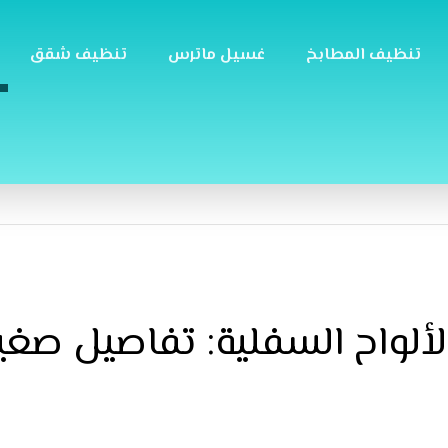
تنظيف المطابخ
غسيل ماترس
تنظيف شقق
ألواح السفلية: تفاصيل صغير