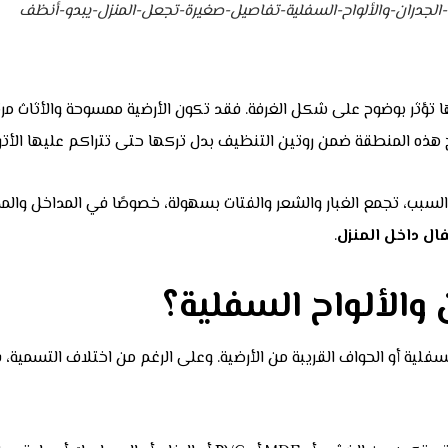
لجدران-والألواح-السفلية-تفاصيل-صغيرة-تجعل-المنزل-يبدو-أنظف
ا تؤثر بوضوح على شكل الغرفة. فقد تكون الأرضية ممسوحة والأثاث مرتبً
ج هذه المنطقة ضمن روتين التنظيف بدل تركها حتى تتراكم عليها الأترب
ذا السبب، تجمع الغبار والشعر والفتات بسهولة، خصوصًا في المداخل والم
ال داخل المنزل
.
 والألواح السفلية؟
 السفلية أو الحواف القريبة من الأرضية. وعلى الرغم من اختلاف التسمية،