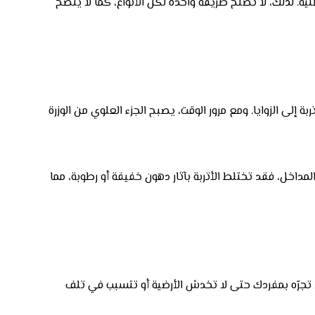
 الخشب أو MDF أو PVC أو الرخام أو السيراميك أو مادة مطلية. لذلك، لا تصلح طريقة واحدة لكل الأنواع، كما لا يُنصح
إلى الزوايا. ومع مرور الوقت، يصبح الجزء العلوي من الوزرة
لمداخل، فقد تختلط الأتربة بآثار دهون خفيفة أو رطوبة، مما
 فلا تجرّه بمفردك حتى لا تخدش الأرضية أو تتسبب في تلف