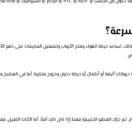
من ناحية أخرى، تختلف خامة هذه الحواف من منزل إلى آخر. فقد تكون من
بسرعة؟
لك، تساعد حركة الهواء وفتح الأبواب وتشغيل المكيفات على دفع الأتربة 
م.
حيوانات أليفة أو أطفال أو حركة دخول وخروج متكررة. أما في المطبخ وا
ار. ثم حرّك القطع الخفيفة فقط إذا كان ذلك آمنًا. أما الأثاث الثقيل،