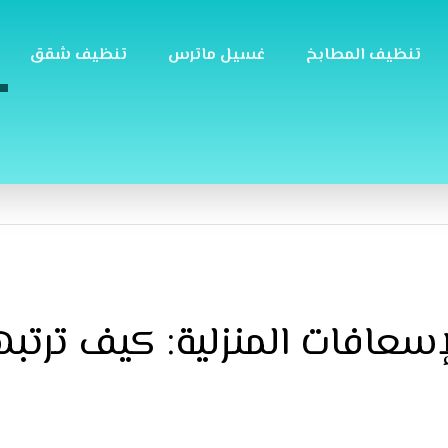
تنظيف المطابخ
غسيل ماترس
تنظيف شقق
إسعافات المنزلية: كيف ترتب