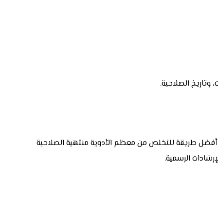
 وتاريخ الصلاحية.
 ولا تفرغها في الحوض أو المرحاض إلا إذا كانت التعليمات الرسمية تسمح بذلك لحالات محددة. FDA توضح أن أفضل طريقة للتخلص من معظم الأدوية منتهية الصلاحية
إرشادات الرسمية.