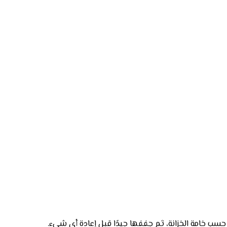
سب خامة الخزانة، ثم جففها جيدًا قبل إعادة أي شيء.