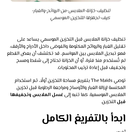
تنظيف-خزانة-الملابس-من-الروائح-والغبار-
كيف-تجهزها-للتخزين-الموسمي
تنظيف خزانة الملابس قبل التخزين الموسمي يساعد على
تقليل الغبار والروائح المكتومة والفوضى داخل الأدراج والأرفف.
فمع تبديل الملابس بين المواسم، قد تكتشف أن بعض القطع
لم تُستخدم منذ فترة، أو أن الخزانة تحتاج إلى شفط ومسح
وتجفيف قبل إعادة ترتيب المحتويات.
توصي The Maids بتفريغ مساحة التخزين أولًا، ثم استخدام
المكنسة لإزالة الغبار والأوساخ ومراجعة الرطوبة قبل تخزين
الملابس الموسمية. كما تنبه إلى
غسل الملابس وتجفيفها
قبل
التخزين.
ابدأ بالتفريغ الكامل