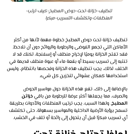
تنظيف-خزانة-تحت-حوض-المطبخ-كيف-ترتب-
المنظفات-وتكتشف-التسريب-مبكرا
تنظيف خزانة تحت حوض المطبخ خطوة مهمة لأنها من أكثر
الأماكن التي تجمع الفوضى والرطوبة والروائح دون أن نلاحظ.
فقد تفتح الخزانة يوميًا لإخراج منظف أو إسفنجة، لكنك قد لا
تنتبه إلى تسريب بسيط أو بقعة ماء أو عبوة منظف قديمة في
الخلف. لذلك، يجب تنظيف هذه الخزانة وفحصها بانتظام، وليس
استخدامها كمكان عشوائي لتخزين كل شيء.
بالإضافة إلى ذلك، تقع هذه الخزانة حول مواسير الحوض
والصرف، مما يجعلها أكثر عرضة للرطوبة من باقي
خزائن
المطبخ
. ولهذا السبب، يجب ترتيب المنظفات والأدوات بطريقة
تسمح برؤية الأرضية الداخلية والمواسير بسهولة، حتى تكتشف
أي تسريب مبكرًا قبل أن يتحول إلى رائحة أو تلف في الخشب.