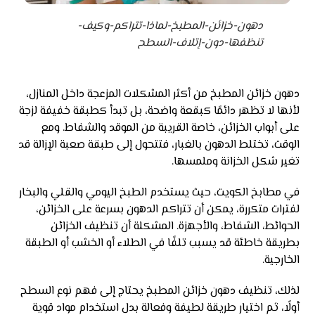
دهون-خزائن-المطبخ-لماذا-تتراكم-وكيف-
تنظفها-دون-إتلاف-السطح
دهون خزائن المطبخ من أكثر المشكلات المزعجة داخل المنازل،
لأنها لا تظهر دائمًا كبقعة واضحة، بل تبدأ كطبقة خفيفة لزجة
على أبواب الخزائن، خاصة القريبة من الموقد والشفاط. ومع
الوقت، تختلط الدهون بالغبار، فتتحول إلى طبقة صعبة الإزالة قد
تغير شكل الخزانة وملمسها.
في مطابخ الكويت، حيث يستخدم الطبخ اليومي والقلي والبخار
لفترات متكررة، يمكن أن تتراكم الدهون بسرعة على الخزائن،
الحوائط، الشفاط، والأجهزة. المشكلة أن تنظيف الخزائن
بطريقة خاطئة قد يسبب تلفًا في الطلاء أو الخشب أو الطبقة
الخارجية.
لذلك، تنظيف دهون خزائن المطبخ يحتاج إلى فهم نوع السطح
أولًا، ثم اختيار طريقة لطيفة وفعالة بدل استخدام مواد قوية