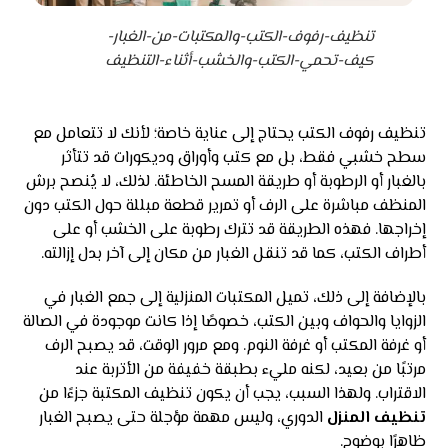
تنظيف-رفوف-الكتب-والمكتبات-من-الغبار-
كيف-تحمي-الكتب-والخشب-أثناء-التنظيف
تنظيف رفوف الكتب يحتاج إلى عناية خاصة؛ لأنك لا تتعامل مع
سطح خشبي فقط، بل مع كتب وأوراق وديكورات قد تتأثر
بالغبار أو الرطوبة أو طريقة المسح الخاطئة. لذلك، لا يُنصح برش
المنظف مباشرة على الرف أو تمرير قطعة مبللة حول الكتب دون
إخراجها. فهذه الطريقة قد تترك رطوبة على الخشب أو على
أطراف الكتب، كما قد تنقل الغبار من مكان إلى آخر بدل إزالته.
بالإضافة إلى ذلك، تميل المكتبات المنزلية إلى جمع الغبار في
الزوايا والحواف وبين الكتب، خصوصًا إذا كانت موجودة في الصالة
أو غرفة المكتب أو غرفة النوم. ومع مرور الوقت، قد يصبح الرف
مرتبًا من بعيد، لكنه مليء بطبقة خفيفة من الأتربة عند
الاقتراب. ولهذا السبب، يجب أن يكون تنظيف المكتبة جزءًا من
تنظيف المنزل
الدوري، وليس مهمة مؤجلة حتى يصبح الغبار
ظاهرًا بوضوح.