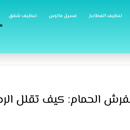
تنظيف المطابخ
غسيل ماترس
تنظيف شقق
رش الحمام: كيف تقلل الرطو