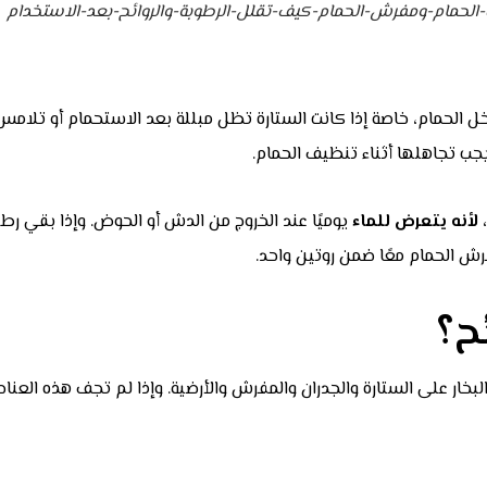
الحمام-ومفرش-الحمام-كيف-تقلل-الرطوبة-والروائح-بعد-الاستخدام
 الحمام، خاصة إذا كانت الستارة تظل مبللة بعد الاستحمام أو تلامس ا
يجب تجاهلها أثناء تنظيف الحمام.
لأنه يتعرض للماء
يوميًا عند الخروج من الدش أو الحوض. وإذا بقي رطبً
رش الحمام معًا ضمن روتين واحد.
ئح؟
ار على الستارة والجدران والمفرش والأرضية. وإذا لم تجف هذه العناصر 