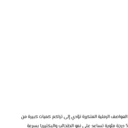
لعواصف الرملية المتكررة تؤدي إلى تراكم كميات كبيرة من
الرمال والأتربة في قاع المسبح، ومن ثم تحتاج إلى تنظيف دوري مكثف. علاوة على ذلك، درجات الحرارة المرتفعة التي قد تصل إلى 50 درجة مئوية تساعد على نمو الطحالب والبكتيريا بسرعة