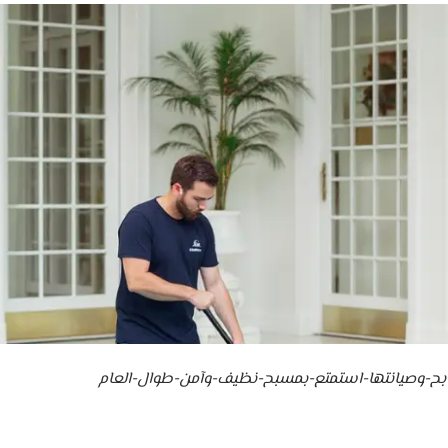
ح-وصيانتها-استمتع-بمسبح-نظيف-وآمن-طوال-العام