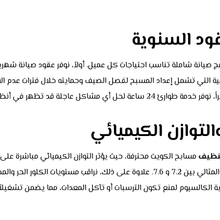
قود السنوية
ية التي تشمل إعداد المسبح لفصل الصيف وحمايته خلال فترات عدم الا
ل عاجلة قد تظهر في أنظمة المسبح.
لتوازن الكيميائي
نظيف
مسابح الكويت محترفة، حيث يؤثر التوازن الكيميائي مباشرة ع
مستويات الحموضة (pH) يومياً للتأكد من بقائها في النطاق المثالي بين 7.2 و 7.6. علا
ابة الكالسيوم لمنع تكون الترسبات أو تآكل المعدات، مما يضمن تشغيلا