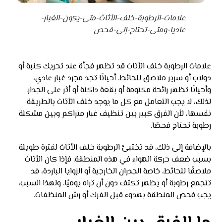
علامات-الرطوبة-خلف-الأثاث-متى-يكون-الغبار-
عاديا-ومتى-تحتاج-إلى-فحص
علامات الرطوبة خلف الأثاث قد تظهر فجأة عند تحريك كنبة أو
دولاب أو سرير ملاصق للحائط. أحيانًا تجد مجرد غبار عادي،
وأحيانًا تظهر رائحة مكتومة أو بقعة داكنة أو أثر على الجدار.
لذلك، لا يجب التعامل مع كل ما يوجد خلف الأثاث بالطريقة
نفسها، لأن الفرق كبير بين تنظيف غبار متراكم وبين مشكلة
رطوبة تحتاج فحصًا.
بالإضافة إلى ذلك، قد تختبئ الرطوبة خلف الأثاث لفترة طويلة
بسبب ضعف حركة الهواء في هذه المنطقة. فإذا كان الأثاث
ملاصقًا للحائط، خاصة الجدران الخارجية أو الزوايا الباردة، قد
تتجمع رطوبة أو يظهر تكثف دون أن تراه يوميًا. ولهذا السبب،
يجب فحص المنطقة بهدوء قبل الفرك أو رش المنظفات.