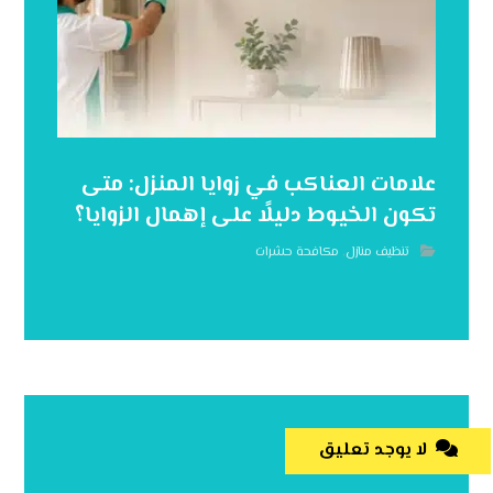
علامات العناكب في زوايا المنزل: متى
تكون الخيوط دليلًا على إهمال الزوايا؟
تنظيف منازل
,
مكافحة حشرات
لا يوجد تعليق