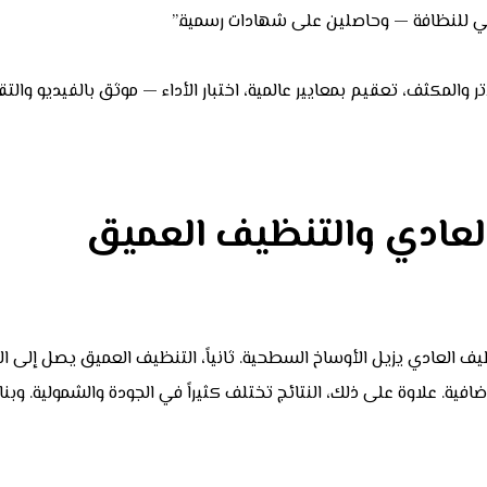
طني للنظافة — وحاصلين على شهادات رسمية.”
كثف، تعقيم بمعايير عالمية، اختبار الأداء — موثق بالفيديو والتقار
لعادي والتنظيف العميق
نظيف العادي يزيل الأوساخ السطحية. ثانياً، التنظيف العميق يصل إلى ا
فية. علاوة على ذلك، النتائج تختلف كثيراً في الجودة والشمولية. وب