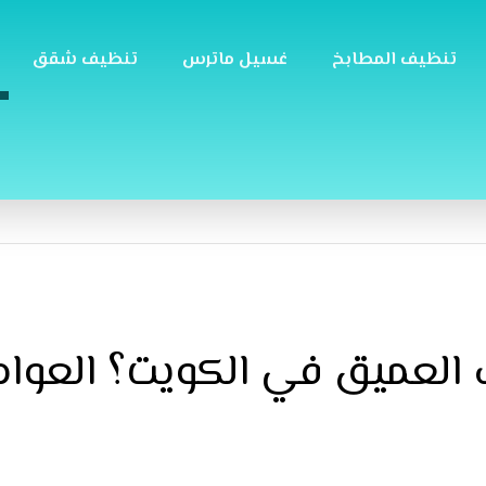
تنظيف المطابخ
غسيل ماترس
تنظيف شقق
العميق في الكويت؟ العوام