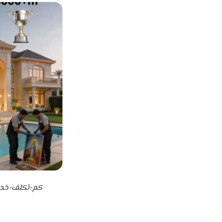
كم-تكلف-خدمة