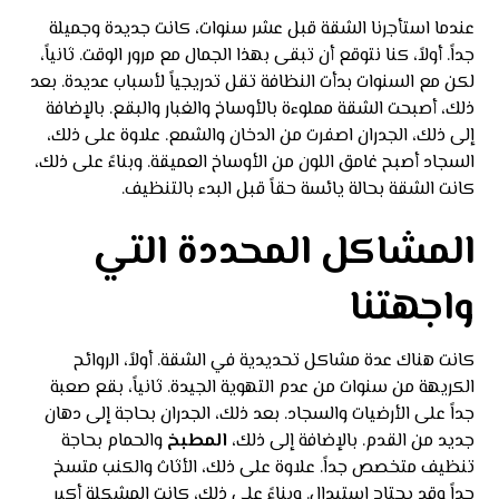
عندما استأجرنا الشقة قبل عشر سنوات، كانت جديدة وجميلة
جداً. أولاً، كنا نتوقع أن تبقى بهذا الجمال مع مرور الوقت. ثانياً،
لكن مع السنوات بدأت النظافة تقل تدريجياً لأسباب عديدة. بعد
ذلك، أصبحت الشقة مملوءة بالأوساخ والغبار والبقع. بالإضافة
إلى ذلك، الجدران اصفرت من الدخان والشمع. علاوة على ذلك،
السجاد أصبح غامق اللون من الأوساخ العميقة. وبناءً على ذلك،
كانت الشقة بحالة يائسة حقاً قبل البدء بالتنظيف.
المشاكل المحددة التي
واجهتنا
كانت هناك عدة مشاكل تحديدية في الشقة. أولاً، الروائح
الكريهة من سنوات من عدم التهوية الجيدة. ثانياً، بقع صعبة
جداً على الأرضيات والسجاد. بعد ذلك، الجدران بحاجة إلى دهان
جديد من القدم. بالإضافة إلى ذلك،
المطبخ
والحمام بحاجة
تنظيف متخصص جداً. علاوة على ذلك، الأثاث والكنب متسخ
جداً وقد يحتاج استبدال. وبناءً على ذلك، كانت المشكلة أكبر